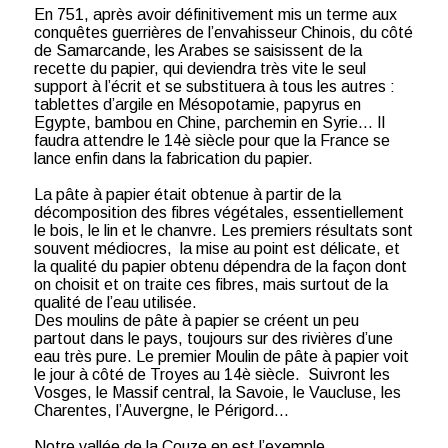
En 751, après avoir définitivement mis un terme aux
conquêtes guerrières de l’envahisseur Chinois, du côté
de Samarcande, les Arabes se saisissent de la
recette du papier, qui deviendra très vite le seul
support à l’écrit et se substituera à tous les autres :
tablettes d’argile en Mésopotamie, papyrus en
Egypte, bambou en Chine, parchemin en Syrie… Il
faudra attendre le 14è siècle pour que la France se
lance enfin dans la fabrication du papier.
La pâte à papier était obtenue à partir de la
décomposition des fibres végétales, essentiellement
le bois, le lin et le chanvre. Les premiers résultats sont
souvent médiocres, la mise au point est délicate, et
la qualité du papier obtenu dépendra de la façon dont
on choisit et on traite ces fibres, mais surtout de la
qualité de l’eau utilisée.
Des moulins de pâte à papier se créent un peu
partout dans le pays, toujours sur des rivières d’une
eau très pure. Le premier Moulin de pâte à papier voit
le jour à côté de Troyes au 14è siècle. Suivront les
Vosges, le Massif central, la Savoie, le Vaucluse, les
Charentes, l’Auvergne, le Périgord…
Notre vallée de la Couze en est l’exemple.